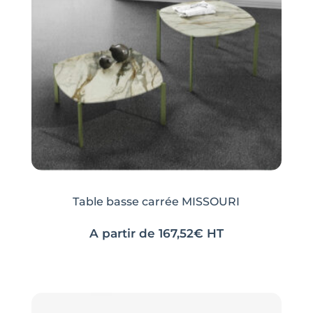
peuvent
peuvent
être
être
choisies
choisies
sur
sur
la
la
page
page
du
du
produit
produit
Table basse carrée MISSOURI
A partir de
167,52
€
HT