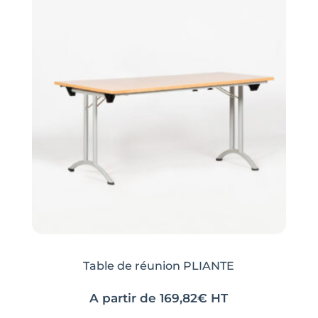
Table de réunion PLIANTE
A partir de
169,82
€
HT
Ce
Ce