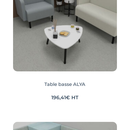
Table basse ALYA
196,41
€
HT
Ce
Ce
produit
produit
a
a
plusieurs
plusieurs