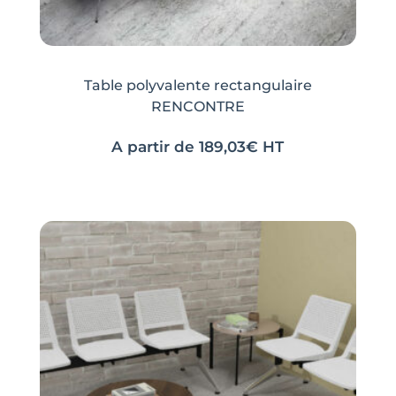
Table polyvalente rectangulaire
RENCONTRE
A partir de
189,03
€
HT
Ce
Ce
produit
produit
a
a
plusieurs
plusieurs
variations.
variations.
Les
Les
options
options
peuvent
peuvent
être
être
choisies
choisies