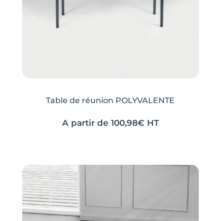
Table de réunion POLYVALENTE
A partir de
100,98
€
HT
Ce
Ce
produit
produit
a
a
plusieurs
plusieurs
variations.
variations.
Les
Les
options
options