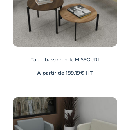
sur
sur
la
la
page
page
du
du
produit
produit
Table basse ronde MISSOURI
A partir de
189,19
€
HT