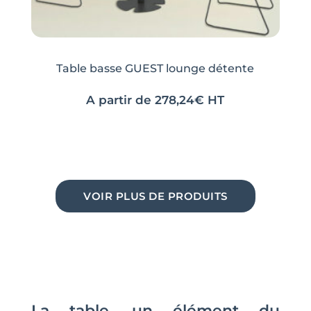
Table basse GUEST lounge détente
A partir de
278,24
€
HT
Ce
Ce
produit
produit
a
a
plusieurs
plusieurs
variations.
variations.
VOIR PLUS DE PRODUITS
Les
Les
options
options
peuvent
peuvent
être
être
choisies
choisies
sur
sur
La table, un élément du