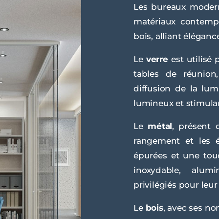
Les bureaux moderne
matériaux contempo
bois, alliant éléganc
Le
verre
est utilisé 
tables de réunion,
diffusion de la lu
lumineux et stimula
Le
métal
, présent 
rangement et les é
épurées et une tou
inoxydable, alum
privilégiés pour leu
Le
bois
, avec ses no