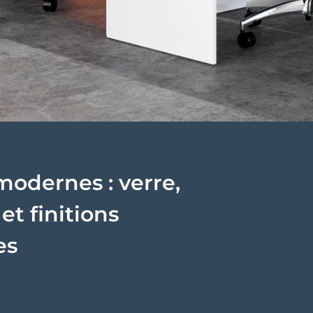
modernes : verre,
et finitions
es