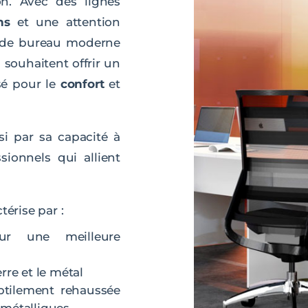
ion. Avec des lignes
ns
et une attention
r de bureau moderne
 souhaitent offrir un
sé pour le
confort
et
i par sa capacité à
sionnels qui allient
érise par :
ur une meilleure
rre et le métal
btilement rehaussée
 métalliques