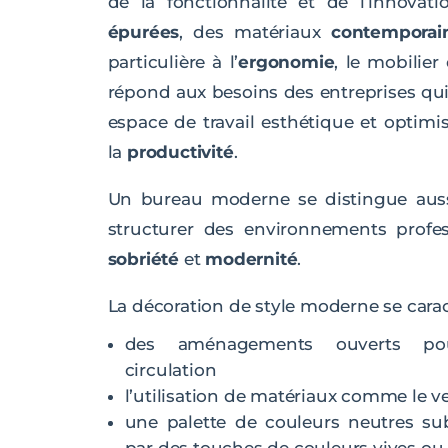
de la fonctionnalité et de l’innovat
épurées
, des matériaux
contemporai
particulière à l’
ergonomie
, le mobilie
répond aux besoins des entreprises qui
espace de travail esthétique et optimi
la
productivité
.
Un bureau moderne se distingue auss
structurer des environnements profes
sobriété
et
modernité
.
La décoration de style moderne se caract
des aménagements ouverts po
circulation
l’utilisation de matériaux comme le ve
une palette de couleurs neutres su
par des touches de couleurs vives ou