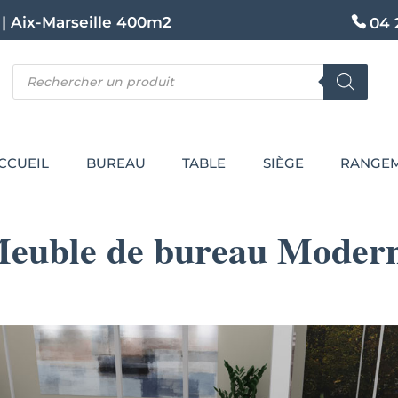
|
Aix-Marseille 400m2
04 
Recherche
de
produits
CCUEIL
BUREAU
TABLE
SIÈGE
RANGE
euble de bureau Moder