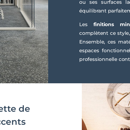
ou ses surfaces laq
équilibrant parfaitem
Les
finitions min
complètent ce style
Ensemble, ces mat
espaces fonctionnel
professionnelle con
ette de
ccents