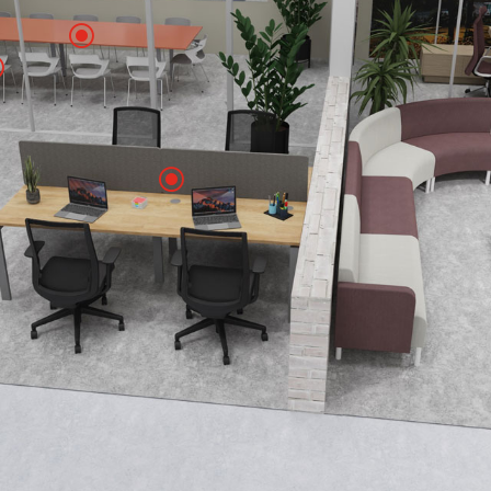
\
\
\