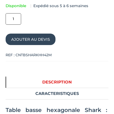
Disponible
|
Expédié sous 5 à 6 semaines
quantité
de
Table
basse
AJOUTER AU DEVIS
hexagonale
SHARK
REF :
CNTBSHARKHH42M
DESCRIPTION
CARACTERISTIQUES
Table basse hexagonale Shark :