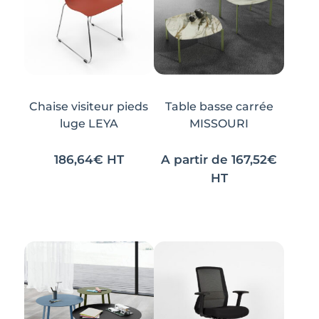
Chaise visiteur pieds
Table basse carrée
luge LEYA
MISSOURI
186,64
€
HT
A partir de
167,52
€
Ce
Ce
HT
produit
produit
a
a
plusieurs
plusieurs
variations.
variations.
Les
Les
options
options
peuvent
peuvent