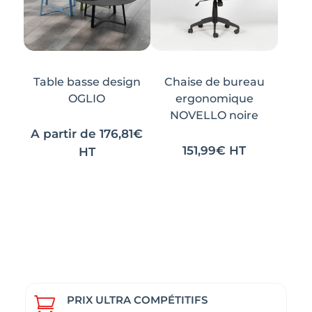
être
être
choisies
choisies
sur
sur
la
la
page
page
Table basse design
Chaise de bureau
du
du
OGLIO
ergonomique
produit
produit
NOVELLO noire
A partir de
176,81
€
151,99
€
HT
HT
Ce
Ce
produit
produit
a
a
plusieurs
plusieurs
variations.
variations.
Les
Les
options
options
peuvent
peuvent
PRIX ULTRA COMPÉTITIFS
