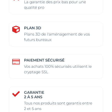
être
être
La garantie des prix bas pour une
choisies
choisies
qualité pro
sur
sur
la
la
page
page
PLAN 3D

du
du
Plans 3D de l'aménagement de vos
futurs bureaux
produit
produit
PAIEMENT SÉCURISÉ

Vos achats 100% sécurisés utilisent le
cryptage SSL
GARANTIE

2 À 5 ANS
Tous nos produits sont garantis entre
2 et 5 ans