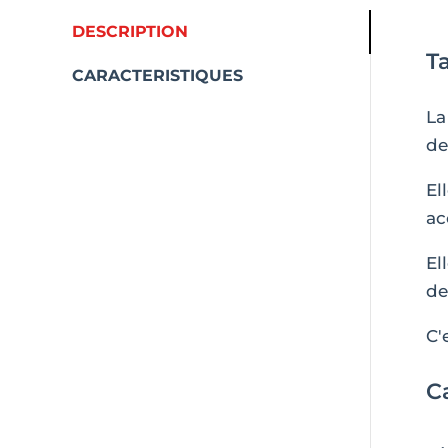
DESCRIPTION
Ta
CARACTERISTIQUES
L
de
El
ac
El
de
C'
Ca