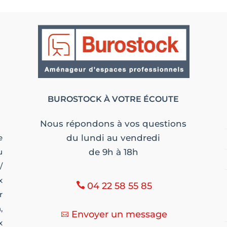
BUROSTOCK À VOTRE ÉCOUTE
Nous répondons à vos questions
e
du lundi au vendredi
u
de 9h à 18h
/
x
04 22 58 55 85
r
,
Envoyer un message
x