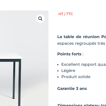
HT | TTC
La table de réunion P
espaces regroupés très
Points forts
:
Excellent rapport qual
Légère
Produit solide
Garantie 3 ans
Dimensions plateau (c