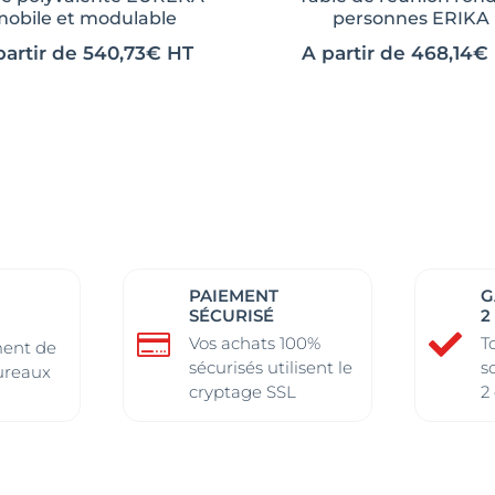
mobile et modulable
personnes ERIKA
partir de
540,73
€
HT
A partir de
468,14
€
Ce
Ce
it
it
produit
produit
a
a
eurs
eurs
plusieurs
plusieurs
ions.
ions.
variations.
variations.
Les
Les
ns
ns
options
options
ent
ent
peuvent
peuvent
PAIEMENT
G
être
être
SÉCURISÉ
2


ies
ies
choisies
choisies
Vos achats 100%
T
ent de
sécurisés utilisent le
s
sur
sur
ureaux
cryptage SSL
2
la
la
page
page
du
du
it
it
produit
produit