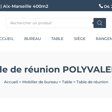
|
Aix-Marseille 400m2
04 
Recherche
de
produits
CCUEIL
BUREAU
TABLE
SIÈGE
RANGE
le de réunion POLYVAL
Accueil
>
Mobilier de bureau
>
Table
>
Table de réunion