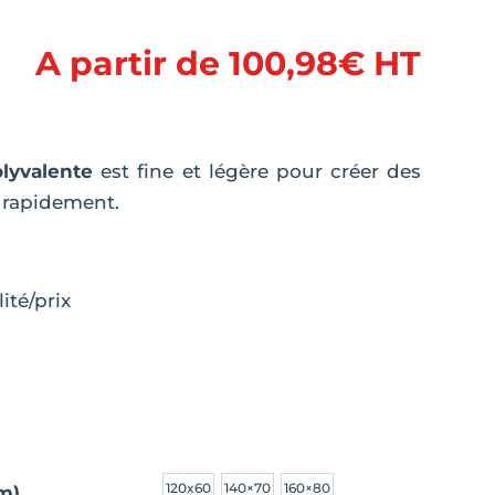
A partir de
100,98
€
HT
olyvalente
est fine et légère pour créer des
 rapidement.
ité/prix
120x60
140×70
160×80
m)