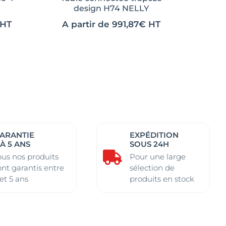
design H74 NELLY
HT
A partir de
991,87
€
HT
Ce
Ce
produit
produit
a
a
plusieurs
plusieurs
variations.
variations.
Les
Les
options
options
peuvent
peuvent
ARANTIE
EXPÉDITION
être
être
 À 5 ANS
SOUS 24H

choisies
choisies
ous nos produits
Pour une large
ont garantis entre
sélection de
sur
sur
 et 5 ans
produits en stock
la
la
page
page
du
du
produit
produit