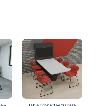
de 4
Table connectée trapèze