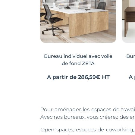
Bureau individuel avec voile
Bur
de fond ZETA
A partir de
286,59
€
HT
A 
Ce
Ce
produit
produit
a
a
plusieurs
plusieurs
Pour aménager les espaces de travail
variations.
variations.
Avec nos bureaux, vous créerez des en
Les
Les
Open spaces, espaces de coworking, es
options
options