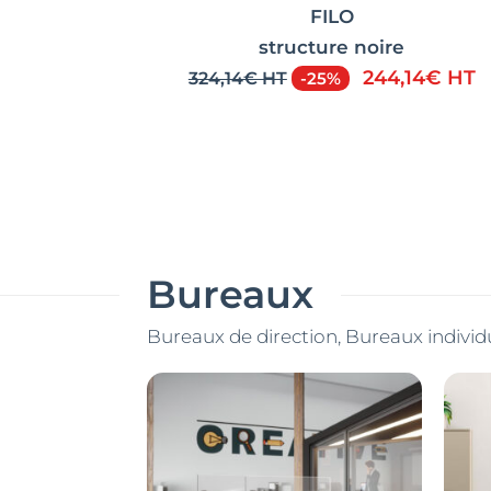
FILO
structure noire
244,14€ HT
324,14€ HT
-25%
Bureaux
Bureaux de direction, Bureaux indiv