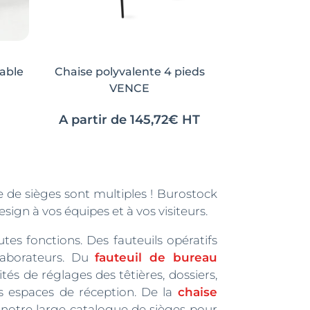
able
Chaise polyvalente 4 pieds
VENCE
A partir de
145,72
€
HT
Ce
Ce
produit
produit
a
a
plusieurs
plusieurs
re de sièges sont multiples ! Burostock
variations.
variations.
sign à vos équipes et à vos visiteurs.
Les
Les
tes fonctions. Des fauteuils opératifs
options
options
laborateurs. Du
fauteuil de bureau
peuvent
peuvent
és de réglages des têtières, dossiers,
être
être
os espaces de réception. De la
chaise
choisies
choisies
 notre large catalogue de sièges pour