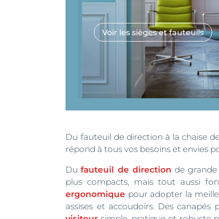
Voir les sièges et fauteuils
Du fauteuil de direction à la chaise d
répond à tous vos besoins et envies po
Du
fauteuil de direction
de grande q
plus compacts, mais tout aussi fon
ergonomique
pour adopter la meilleu
assises et accoudoirs. Des canapés p
visiteur
simple, pratique et robuste 