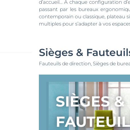
d’accueil… À chaque configuration d’
peuvent
peuvent
passant par les bureaux ergonomiqu
être
être
contemporain ou classique, plateau si
choisies
choisies
multiples pour s’adapter à vos espaces
sur
sur
la
la
page
page
Sièges & Fauteuil
du
du
produit
produit
Fauteuils de direction, Sièges de bur
SIÈGES &
FAUTEUI