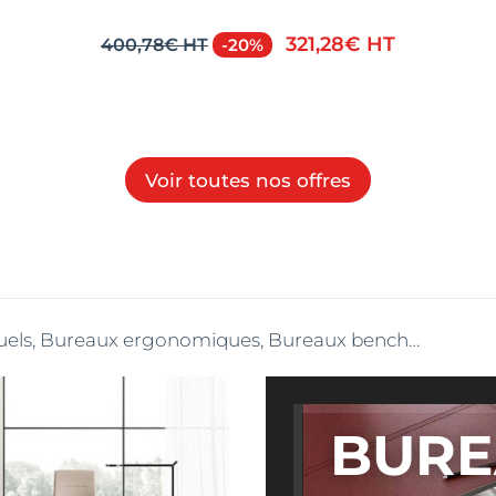
321,28€ HT
400,78€ HT
-20%
Voir toutes nos offres
iduels, Bureaux ergonomiques, Bureaux bench…
BURE