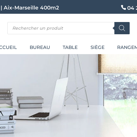
|
Aix-Marseille 400m2
04 
Recherche
de
produits
CCUEIL
BUREAU
TABLE
SIÈGE
RANGE
EMENT DE 