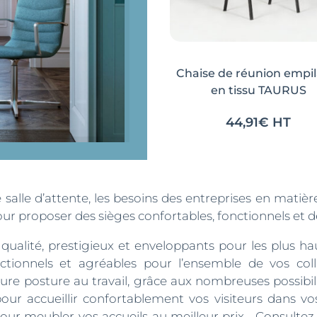
Chaise de réunion empil
en tissu TAURUS
44,91
€
HT
Ce
Ce
produit
produit
a
a
plusieurs
plusieurs
e salle d’attente, les besoins des entreprises en matiè
variations.
variations.
ur proposer des sièges confortables, fonctionnels et de
Les
Les
ualité, prestigieux et enveloppants pour les plus hau
options
options
ctionnels et agréables pour l’ensemble de vos col
peuvent
peuvent
re posture au travail, grâce aux nombreuses possibilit
être
être
our accueillir confortablement vos visiteurs dans v
choisies
choisies
pour meubler vos accueils au meilleur prix… Consultez