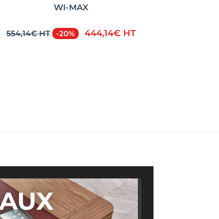
WI-MAX
444,14€ HT
554,14€ HT
-20%
AUX