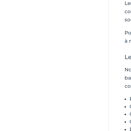
Le
co
so
Po
à 
Le
No
ba
co