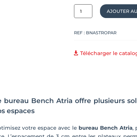
quantité
AJOUTER AU
de
Bureau
REF :
BNASTROPAR
Bench
ATRIA
pieds
Télécharger le catal
arche
e bureau Bench Atria offre plusieurs 
os espaces
timisez votre espace avec le
bureau Bench Atria
,
ce. L’espacement de 3 cm entre les plateaux perme