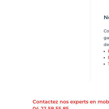
N
Co
ga
de
Contactez nos experts en mobi
04 22 58 55 85