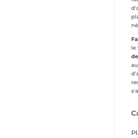
d'
pl
né
Fa
le
de
au
d’
re
s'
C
Pl