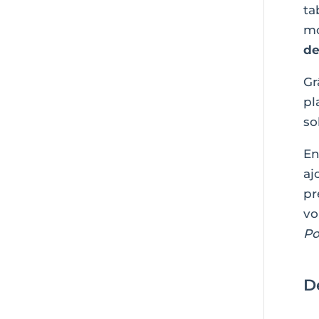
ta
mo
de
Gr
pl
sol
En
aj
pr
vo
Po
D