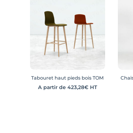
Tabouret haut pieds bois TOM
Chai
A partir de
423,28
€
HT
Ce
Ce
Ce
Ce
produit
produit
produ
produ
a
a
a
a
plusieurs
plusieurs
plusi
plusi
variations.
variations.
variat
variat