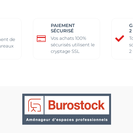
Les
Les
ns
ns
options
options
ent
ent
peuvent
peuvent
être
être
PAIEMENT
G
SÉCURISÉ
2
ies
ies
choisies
choisies


Vos achats 100%
T
sur
sur
ent de
sécurisés utilisent le
s
ureaux
la
la
cryptage SSL
2
page
page
du
du
it
it
produit
produit