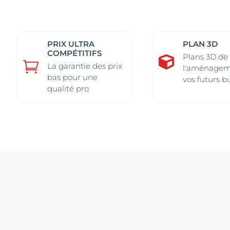
Les
Les
Les
Les
options
options
optio
optio
peuvent
peuvent
peuv
peuv
être
être
être
être
PRIX ULTRA
PLAN 3D
COMPÉTITIFS
choisies
choisies
chois
chois
Plans 3D de


La garantie des prix
sur
sur
sur
sur
l'aménagem
bas pour une
vos futurs b
la
la
la
la
qualité pro
page
page
page
page
du
du
du
du
produit
produit
produ
produ