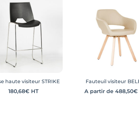
se haute visiteur STRIKE
Fauteuil visiteur BE
180,68
€
HT
A partir de
488,50
€
Ce
Ce
it
it
produit
produit
a
a
eurs
eurs
plusieurs
plusieurs
ions.
ions.
variations.
variations.