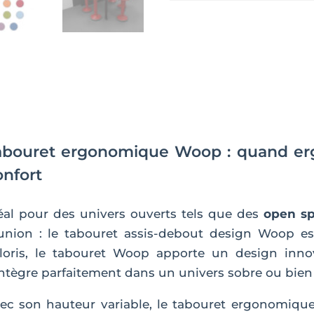
WOOP
abouret ergonomique Woop : quand erg
onfort
éal pour des univers ouverts tels que des
open sp
union : le tabouret assis-debout design Woop e
loris, le tabouret Woop apporte un design inn
intègre parfaitement dans un univers sobre ou bien 
ec son hauteur variable, le tabouret ergonomiqu