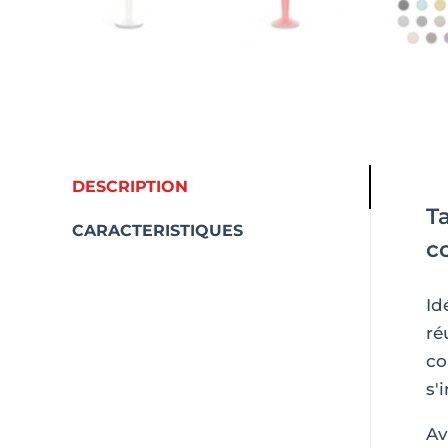
DESCRIPTION
T
CARACTERISTIQUES
c
Id
ré
co
s'
Av