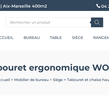
|
Aix-Marseille 400m2
04 
Recherche
de
produits
CCUEIL
BUREAU
TABLE
SIÈGE
RANGE
bouret ergonomique W
ccueil
>
Mobilier de bureau
>
Siège
>
Tabouret et chaise hau