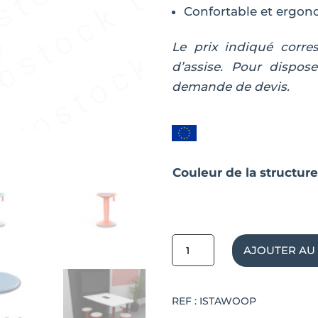
Confortable et ergo
Le prix indiqué corr
d’assise. Pour dispose
demande de devis.
Couleur de la structur
quantité
AJOUTER AU
de
Tabouret
REF :
ISTAWOOP
ergonomique