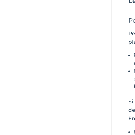
L
Pe
Pe
pl
Si
de
En