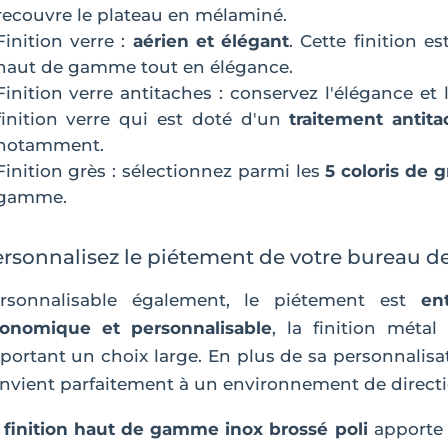
recouvre le plateau en mélaminé.
Finition verre :
aérien et élégant
. Cette finition 
haut de gamme tout en élégance.
Finition verre antitaches : conservez l'élégance et
finition verre qui est doté d'un
traitement antit
notamment.
Finition grès : sélectionnez parmi les
5 coloris de g
gamme.
rsonnalisez le piétement de votre bureau de 
rsonnalisable également, le piétement est
en
onomique et personnalisable
, la finition méta
portant un choix large. En plus de sa personnalisat
nvient parfaitement à un environnement de directi
a
finition haut de gamme inox brossé poli
apporte 