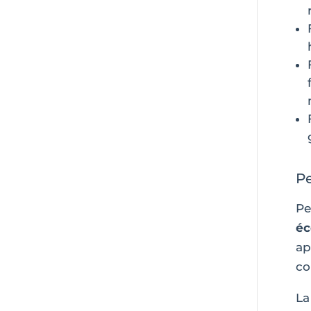
Pe
Pe
éc
ap
co
L