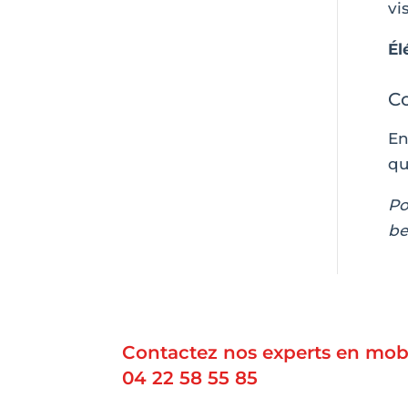
vi
Él
Co
En
qu
Po
be
Contactez nos experts en mobi
04 22 58 55 85