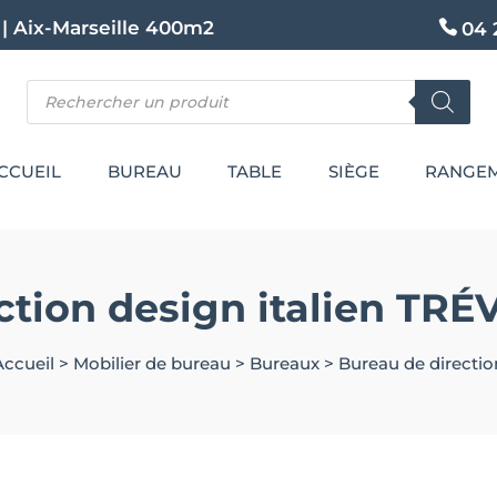
|
Aix-Marseille 400m2
04 
Recherche
de
produits
CCUEIL
BUREAU
TABLE
SIÈGE
RANGE
ction design italien TRÉV
Accueil
>
Mobilier de bureau
>
Bureaux
>
Bureau de directio