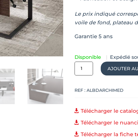
Le prix indiqué corresp
voile de fond, plateau 
Garantie 5 ans
Disponible
|
Expédié so
quantité
AJOUTER AU
de
Bureau
REF :
ALBDARCHIMED
de
direction
design
Télécharger le catal
italien
Télécharger le nuanc
TRÉVISE
Télécharger la fiche 
avec