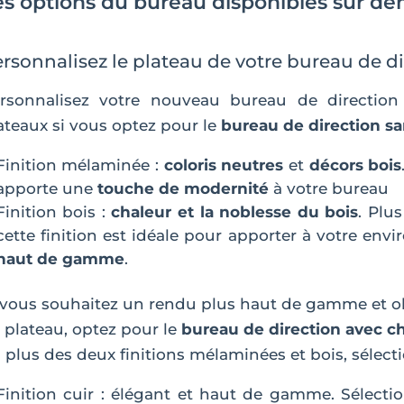
es options du bureau disponibles sur d
rsonnalisez le plateau de votre bureau de di
rsonnalisez votre nouveau bureau de direction 
ateaux si vous optez pour le
bureau de direction sa
Finition mélaminée :
coloris neutres
et
décors bois
apporte une
touche de modernité
à votre bureau
Finition bois :
chaleur et la noblesse du bois
. Plu
cette finition est idéale pour apporter à votre en
haut de gamme
.
 vous souhaitez un rendu plus haut de gamme et obt
 plateau, optez pour le
bureau de direction avec c
 plus des deux finitions mélaminées et bois, sélecti
Finition cuir : élégant et haut de gamme. Sélect