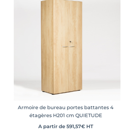
Bureau individuel ALYA pieds arche
Armo
A partir de
349,77
€
HT
Ce