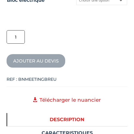
Bloc électrique
quantité
de
Table
haute
AJOUTER AU DEVIS
MEETING
pieds
trapèze
REF :
BNMEETINGBREU
Télécharger le nuancier
DESCRIPTION
CARACTERISTIQUES