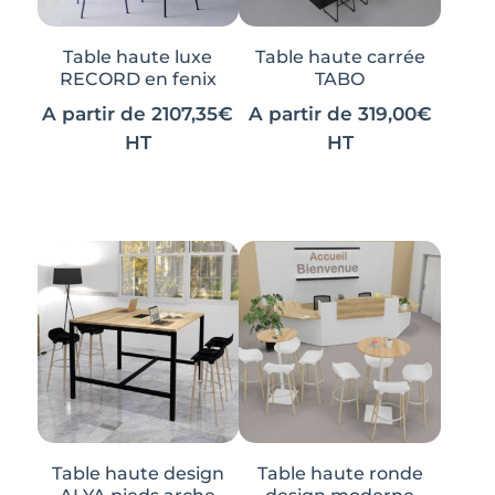
Table haute luxe
Table haute carrée
RECORD en fenix
TABO
A partir de
2107,35
€
A partir de
319,00
€
HT
HT
Ce
Ce
produit
produit
a
a
plusieurs
plusieurs
variations.
variations.
Les
Les
options
options
peuvent
peuvent
être
être
choisies
choisies
sur
sur
Table haute design
Table haute ronde
la
la