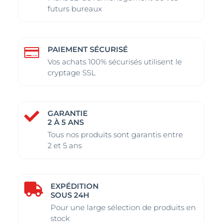
futurs bureaux
produit
produit
PAIEMENT SÉCURISÉ

Vos achats 100% sécurisés utilisent le
cryptage SSL
GARANTIE

2 À 5 ANS
Tous nos produits sont garantis entre
2 et 5 ans
EXPÉDITION

SOUS 24H
Pour une large sélection de produits en
stock