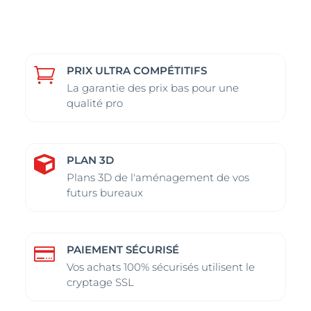
variations.
variations.
options
options
Les
Les
peuvent
peuvent
options
options
être
être
peuvent
peuvent
choisies
choisies
PRIX ULTRA COMPÉTITIFS

être
être
sur
sur
La garantie des prix bas pour une
choisies
choisies
qualité pro
la
la
sur
sur
page
page
la
la
du
du
page
page
produit
produit
PLAN 3D

du
du
Plans 3D de l'aménagement de vos
futurs bureaux
produit
produit
PAIEMENT SÉCURISÉ

Vos achats 100% sécurisés utilisent le
cryptage SSL