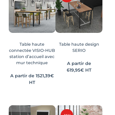
Table haute
Table haute design
connectée VISIO-HUB
SERIO
station d’accueil avec
mur technique
A partir de
619,95
€
HT
A partir de
1521,39
€
HT
Ce
Ce
produit
produit
a
a
plusieurs
plusieurs