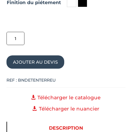
Finition du piétement
quantité
de
Table
haute
AJOUTER AU DEVIS
mange
debout
DETENTE
REF :
BNDETENTERREU
Télécharger le catalogue
Télécharger le nuancier
DESCRIPTION