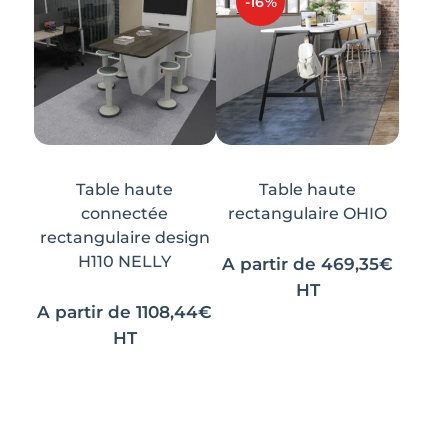
variations.
variations.
-16%
Les
Les
options
options
peuvent
peuvent
être
être
choisies
choisies
sur
sur
la
la
Table haute
Table haute
page
page
connectée
rectangulaire OHIO
du
du
rectangulaire design
H110 NELLY
produit
produit
A partir de
469,35
€
HT
A partir de
1108,44
€
Ce
Ce
HT
produit
produit
Ce
Ce
a
a
produit
produit
plusieurs
plusieurs
a
a
variations.
variations.
plusieurs
plusieurs
Les
Les