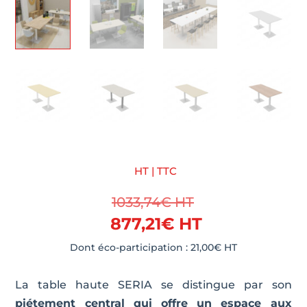
HT | TTC
1033,74
€
HT
877,21
€
HT
Dont éco-participation :
21,00
€
HT
La table haute SERIA se distingue par son
piétement central qui offre un espace aux