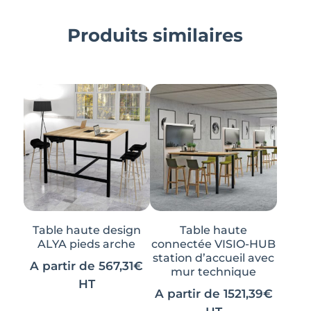
Produits similaires
Table haute design
Table haute
ALYA pieds arche
connectée VISIO-HUB
station d’accueil avec
A partir de
567,31
€
mur technique
HT
A partir de
1521,39
€
Ce
Ce