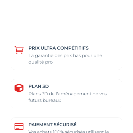
produit
produit
a
a
plusieurs
plusieurs
variations.
variations.
Les
Les
options
options
peuvent
peuvent
PRIX ULTRA COMPÉTITIFS

être
être
La garantie des prix bas pour une
choisies
choisies
qualité pro
sur
sur
la
la
page
page
PLAN 3D

du
du
Plans 3D de l'aménagement de vos
futurs bureaux
produit
produit
PAIEMENT SÉCURISÉ

Vos achats 100% sécurisés utilisent le