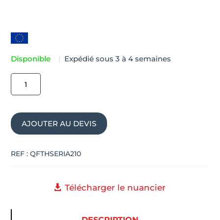
Disponible
|
Expédié sous 3 à 4 semaines
quantité
de
Table
haute
AJOUTER AU DEVIS
design
avec
piétement
REF :
QFTHSERIA210
central
SERIA
Télécharger le nuancier
DESCRIPTION