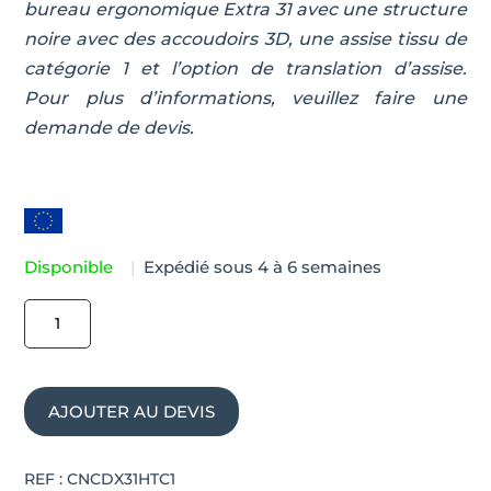
bureau ergonomique Extra 31 avec une structure
noire avec des accoudoirs 3D, une assise tissu de
catégorie 1 et l’option de translation d’assise.
Pour plus d’informations, veuillez faire une
demande de devis.
Disponible
|
Expédié sous 4 à 6 semaines
quantité
de
Chaise
de
AJOUTER AU DEVIS
bureau
haute
EXTRA
REF :
CNCDX31HTC1