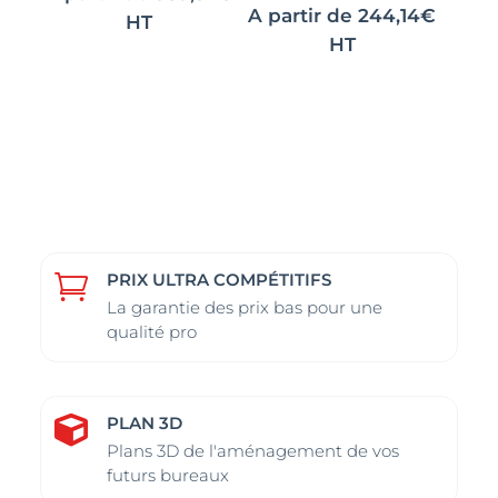
A partir de
244,14
€
HT
HT
Ce
Ce
produit
produit
a
a
plusieurs
plusieurs
variations.
variations.
Les
Les
options
options
peuvent
peuvent
PRIX ULTRA COMPÉTITIFS

être
être
La garantie des prix bas pour une
choisies
choisies
qualité pro
sur
sur
la
la
page
page
PLAN 3D

du
du
Plans 3D de l'aménagement de vos
futurs bureaux
produit
produit