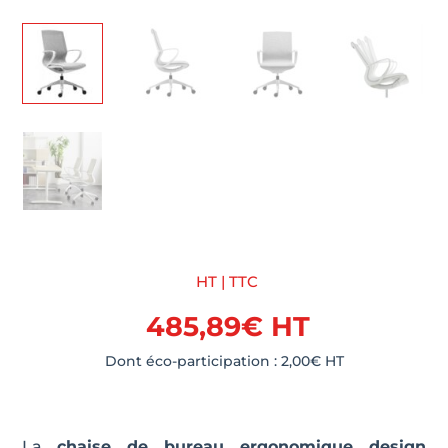
HT | TTC
485,89
€
HT
Dont éco-participation :
2,00
€
HT
La
chaise de bureau ergonomique design