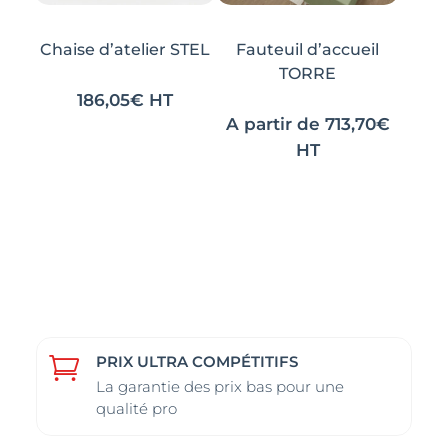
sur
sur
sur
sur
la
la
la
la
Chaise d’atelier STEL
Fauteuil d’accueil
page
page
page
page
TORRE
du
du
du
du
186,05
€
HT
produit
produit
produit
produit
A partir de
713,70
€
HT
PRIX ULTRA COMPÉTITIFS

La garantie des prix bas pour une
qualité pro