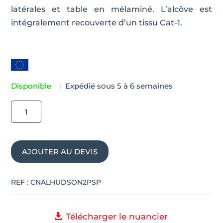
latérales et table en mélaminé. L’alcôve est
intégralement recouverte d’un tissu Cat-1.
Disponible
|
Expédié sous 5 à 6 semaines
quantité
de
Alcôve
acoustique
AJOUTER AU DEVIS
design
HUDSON
REF :
CNALHUDSON2PSP
Télécharger le nuancier