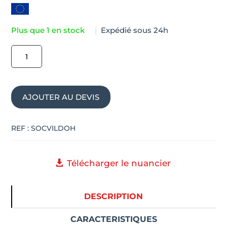
Plus que 1 en stock
|
Expédié sous 24h
quantité
de
Fauteuil
lounge
AJOUTER AU DEVIS
dossier
haut
ILDO
REF :
SOCVILDOH
Télécharger le nuancier
DESCRIPTION
CARACTERISTIQUES