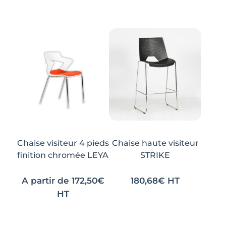
produit
produit
a
a
plusieurs
plusieurs
variations.
variations.
Les
Les
options
options
peuvent
peuvent
être
être
choisies
choisies
sur
sur
la
la
Chaise visiteur 4 pieds
Chaise haute visiteur
page
page
finition chromée LEYA
STRIKE
du
du
produit
produit
A partir de
172,50
€
180,68
€
HT
Ce
Ce
HT
produit
produit
a
a