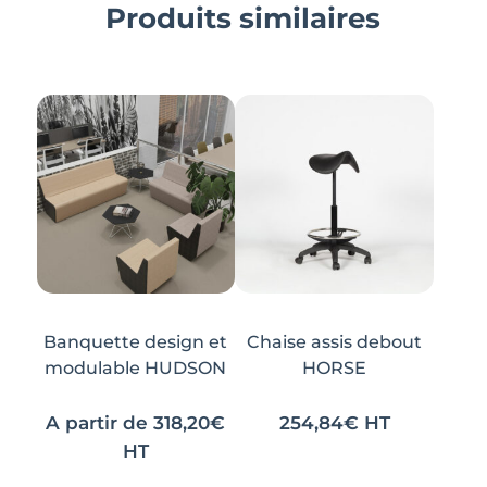
Produits similaires
Banquette design et
Chaise assis debout
modulable HUDSON
HORSE
A partir de
318,20
€
254,84
€
HT
HT
Ce
Ce