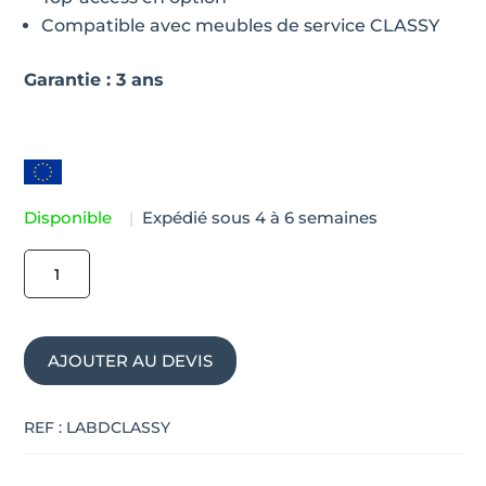
Compatible avec meubles de service CLASSY
Garantie : 3 ans
Disponible
|
Expédié sous 4 à 6 semaines
quantité
de
Bureau
de
AJOUTER AU DEVIS
direction
avec
effet
REF :
LABDCLASSY
marbre
CLASSY