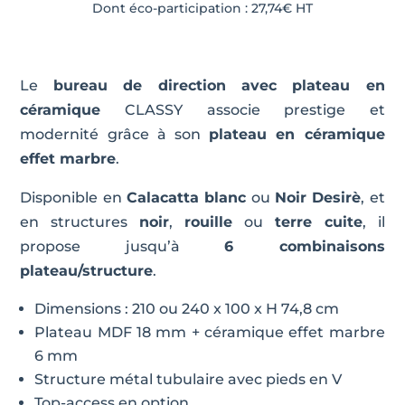
Dont éco-participation :
27,74
€
HT
Le
bureau de direction avec plateau en
céramique
CLASSY associe prestige et
modernité grâce à son
plateau en céramique
effet marbre
.
Disponible en
Calacatta blanc
ou
Noir Desirè
, et
en structures
noir
,
rouille
ou
terre cuite
, il
propose jusqu’à
6 combinaisons
plateau/structure
.
Dimensions : 210 ou 240 x 100 x H 74,8 cm
Plateau MDF 18 mm + céramique effet marbre
6 mm
Structure métal tubulaire avec pieds en V
Top-access en option