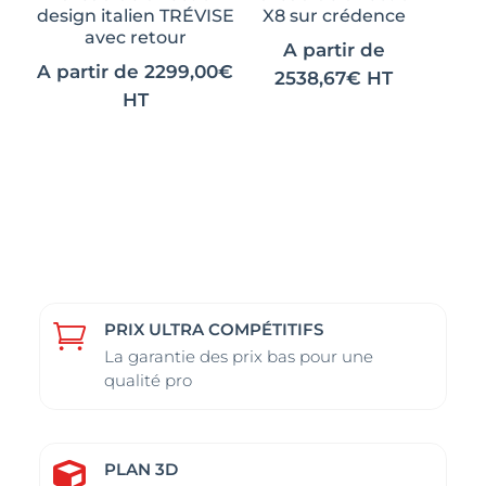
la
la
design italien TRÉVISE
X8 sur crédence
page
page
avec retour
A partir de
du
du
A partir de
2299,00
€
2538,67
€
HT
produit
produit
HT
PRIX ULTRA COMPÉTITIFS

La garantie des prix bas pour une
qualité pro
PLAN 3D
