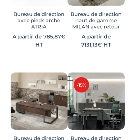
Bureau de direction
Bureau de direction
avec pieds arche
haut de gamme
ATRIA
MILAN avec retour
A partir de
785,87
€
A partir de
HT
7131,13
€
HT
Ce
Ce
produit
produit
a
a
plusieurs
plusieurs
variations.
variations.
-15%
Les
Les
options
options
peuvent
peuvent
être
être
choisies
choisies
sur
sur
Bureau de direction
Bureau de direction