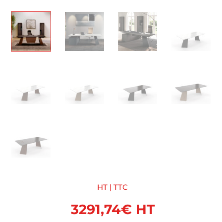
HT | TTC
3291,74
€
HT