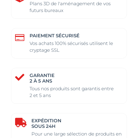
du
du
du
du
Plans 3D de l'aménagement de vos
produit
produit
futurs bureaux
produit
produit
PAIEMENT SÉCURISÉ

Vos achats 100% sécurisés utilisent le
cryptage SSL
GARANTIE

2 À 5 ANS
Tous nos produits sont garantis entre
2 et 5 ans
EXPÉDITION

SOUS 24H
Pour une large sélection de produits en