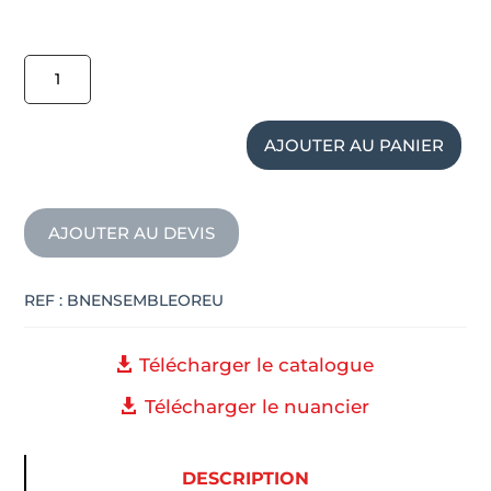
quantité
de
Table
de
AJOUTER AU PANIER
réunion
ovale
ENSEMBLE
AJOUTER AU DEVIS
REF :
BNENSEMBLEOREU
Télécharger le catalogue
Télécharger le nuancier
DESCRIPTION