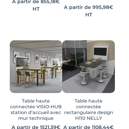
A partir de
855,18
€
A partir de
995,98
€
HT
HT
Ce
Ce
Ce
Ce
produit
produit
produit
produit
a
a
a
a
plusieurs
plusieurs
plusieurs
plusieurs
variations.
variations.
variations.
variations.
Les
Les
Les
Les
options
options
options
options
peuvent
peuvent
peuvent
peuvent
être
être
être
être
choisies
choisies
choisies
choisies
sur
sur
sur
sur
la
la
Table haute
Table haute
la
la
page
page
connectée VISIO-HUB
connectée
page
page
station d’accueil avec
rectangulaire design
du
du
mur technique
H110 NELLY
du
du
produit
produit
produit
produit
A partir de
1521,39
€
A partir de
1108,44
€