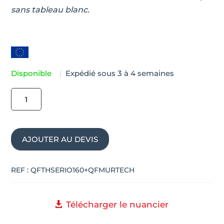
sans tableau blanc.
Disponible
|
Expédié sous 3 à 4 semaines
quantité
de
Table
haute
AJOUTER AU DEVIS
connectée
design
SERIO
REF :
QFTHSERIO160+QFMURTECH
Télécharger le nuancier