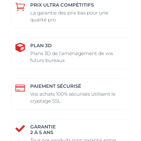
peuvent
peuvent
peuvent
peuvent
PRIX ULTRA COMPÉTITIFS

être
être
être
être
La garantie des prix bas pour une
choisies
choisies
choisies
choisies
qualité pro
sur
sur
sur
sur
la
la
la
la
page
page
page
page
PLAN 3D

du
du
du
du
Plans 3D de l'aménagement de vos
futurs bureaux
produit
produit
produit
produit
PAIEMENT SÉCURISÉ

Vos achats 100% sécurisés utilisent le
cryptage SSL
GARANTIE

2 À 5 ANS
Tous nos produits sont garantis entre