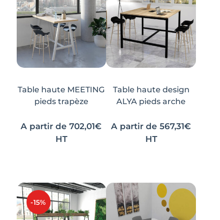
Table haute MEETING
Table haute design
pieds trapèze
ALYA pieds arche
A partir de
702,01
€
A partir de
567,31
€
HT
HT
Ce
Ce
Ce
Ce
produit
produit
produit
produit
a
a
a
a
plusieurs
plusieurs
plusieurs
plusieurs
variations.
variations.
variations.
variations.
-15%
Les
Les
Les
Les