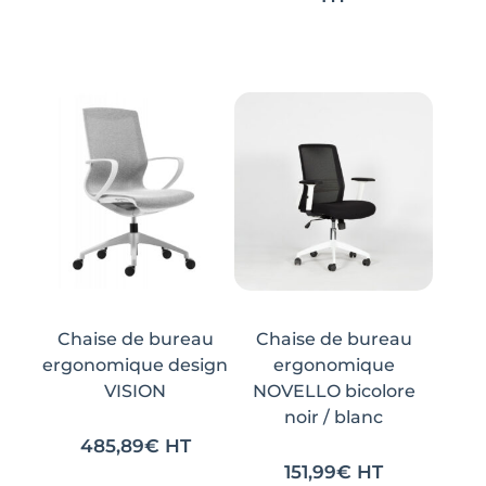
Ce
Ce
produit
produit
a
a
plusieurs
plusieurs
variations.
variations.
Les
Les
options
options
peuvent
peuvent
être
être
choisies
choisies
sur
sur
la
la
Chaise de bureau
Chaise de bureau
page
page
ergonomique design
ergonomique
du
du
VISION
NOVELLO bicolore
noir / blanc
produit
produit
485,89
€
HT
151,99
€
HT