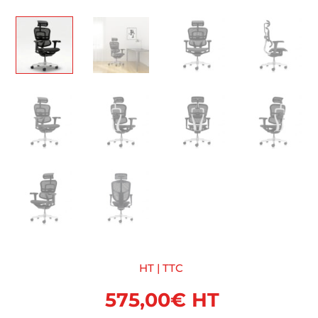
HT | TTC
575,00
€
HT