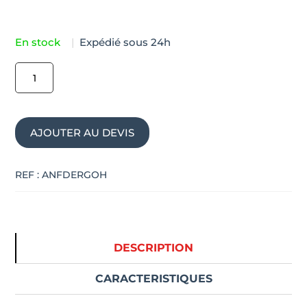
En stock
|
Expédié sous 24h
quantité
de
Fauteuil
de
AJOUTER AU DEVIS
bureau
ergonomique
usage
REF :
ANFDERGOH
intensif
ERGOHUMAN
DESCRIPTION
CARACTERISTIQUES