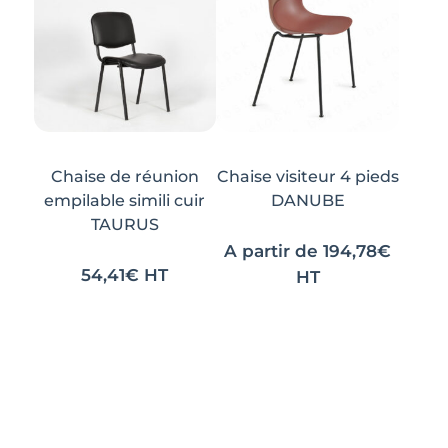
peuvent
peuvent
être
être
choisies
choisies
sur
sur
la
la
page
page
du
du
Chaise de réunion
Chaise visiteur 4 pieds
produit
produit
empilable simili cuir
DANUBE
TAURUS
A partir de
194,78
€
54,41
€
HT
HT