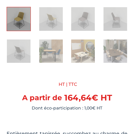
HT | TTC
164,64
€
HT
A partir de
Dont éco-participation :
1,00
€
HT
Entièrement tapissée, succombez au charme de