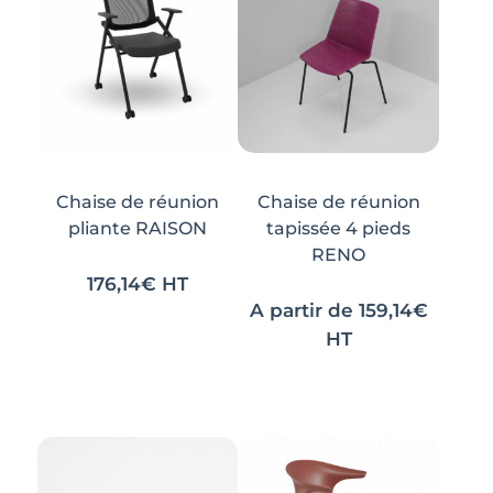
Chaise de réunion
Chaise de réunion
pliante RAISON
tapissée 4 pieds
RENO
176,14
€
HT
A partir de
159,14
€
Ce
Ce
HT
produit
produit
a
a
plusieurs
plusieurs
variations.
variations.
Les
Les
options
options