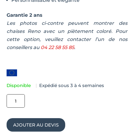
Personnalisable et élégante
Garantie 2 ans
Les photos ci-contre peuvent montrer des
chaises Reno avec un piètement coloré. Pour
cette option, veuillez contacter l’un de nos
conseillers au
04 22 58 55 85
.
Disponible
|
Expédié sous 3 à 4 semaines
quantité
de
Chaise
de
AJOUTER AU DEVIS
réunion
tapissée