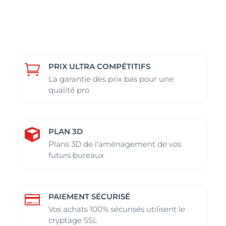
plusieurs
plusieurs
variations.
variations.
variations.
variations.
Les
Les
Les
Les
options
options
options
options
peuvent
peuvent
peuvent
peuvent
être
être
PRIX ULTRA COMPÉTITIFS

être
être
choisies
choisies
La garantie des prix bas pour une
choisies
choisies
qualité pro
sur
sur
sur
sur
la
la
la
la
page
page
page
page
du
du
PLAN 3D

du
du
produit
produit
Plans 3D de l'aménagement de vos
futurs bureaux
produit
produit
PAIEMENT SÉCURISÉ

Vos achats 100% sécurisés utilisent le
cryptage SSL