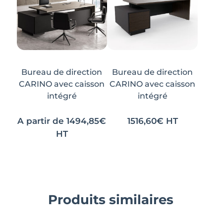
Bureau de direction
Bureau de direction
CARINO avec caisson
CARINO avec caisson
intégré
intégré
A partir de
1494,85
€
1516,60
€
HT
HT
Ce
Ce
produit
produit
a
a
plusieurs
plusieurs
Produits similaires
variations.
variations.
Les
Les