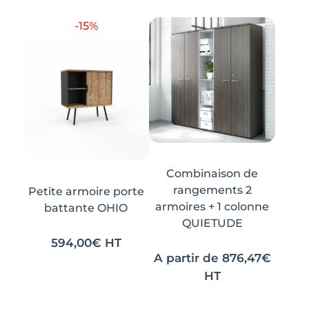
options
options
peuvent
peuvent
-15%
être
être
choisies
choisies
sur
sur
la
la
page
page
du
du
produit
produit
Combinaison de
rangements 2
Petite armoire porte
armoires + 1 colonne
battante OHIO
QUIETUDE
594,00
€
HT
A partir de
876,47
€
Ce
Ce
HT
produit
produit
Ce
Ce
a
a