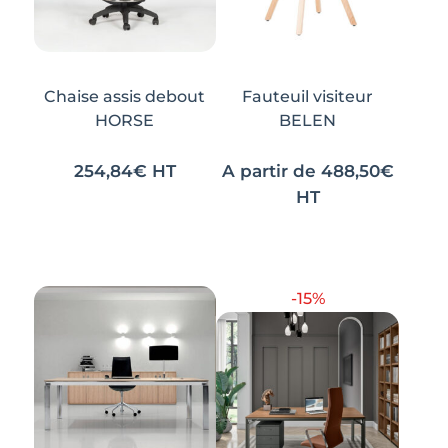
Chaise assis debout
Fauteuil visiteur
HORSE
BELEN
254,84
€
HT
A partir de
488,50
€
HT
Ce
Ce
produit
produit
a
a
-15%
plusieurs
plusieurs
variations.
variations.
Les
Les
options
options
peuvent
peuvent
être
être