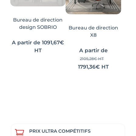
choisies
choisies
sur
sur
la
la
Bureau de direction
page
page
design SOBRIO
Bureau de direction
du
du
X8
produit
produit
A partir de
1091,67
€
HT
A partir de
2105,28
€
HT
1791,36
€
HT
PRIX ULTRA COMPÉTITIFS
