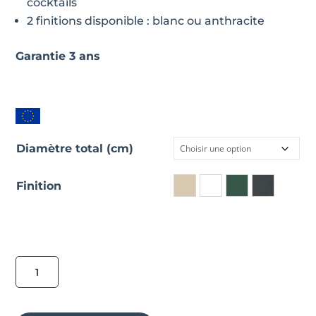
cocktails
2 finitions disponible : blanc ou anthracite
Garantie 3 ans
Diamètre total (cm)
Finition
quantité
de
Mange-
debout