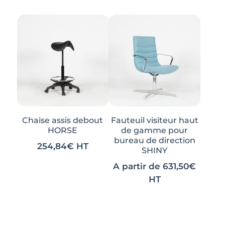
Chaise assis debout
Fauteuil visiteur haut
HORSE
de gamme pour
bureau de direction
254,84
€
HT
SHINY
A partir de
631,50
€
HT
Ce
Ce
produit
produit
a
a