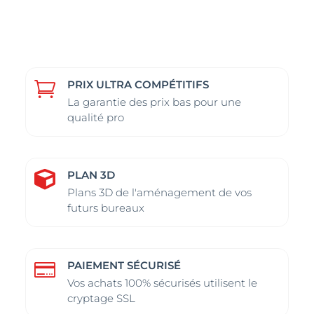
plusieurs
plusieurs
variations.
variations.
Les
Les
options
options
peuvent
peuvent
PRIX ULTRA COMPÉTITIFS

être
être
La garantie des prix bas pour une
choisies
choisies
qualité pro
sur
sur
la
la
page
page
PLAN 3D

du
du
Plans 3D de l'aménagement de vos
futurs bureaux
produit
produit
PAIEMENT SÉCURISÉ

Vos achats 100% sécurisés utilisent le
cryptage SSL