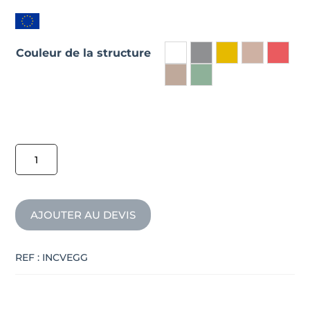
Couleur de la structure
quantité
de
Chaise
d'extérieur
AJOUTER AU DEVIS
design
EGG
REF :
INCVEGG