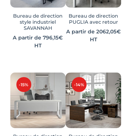
Bureau de direction
Bureau de direction
style industriel
PUGLIA avec retour
SAVANNAH
A partir de
2062,05
€
A partir de
796,15
€
HT
HT
Ce
Ce
produit
produit
a
a
plusieurs
plusieurs
variations.
variations.
-15%
-14%
Les
Les
options
options
peuvent
peuvent
être
être
choisies
choisies
sur
sur