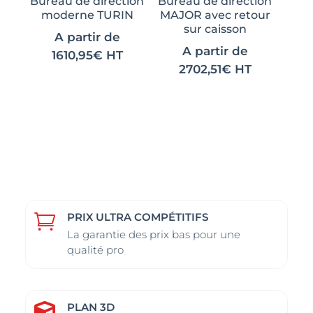
Bureau de direction
Bureau de direction
la
la
moderne TURIN
MAJOR avec retour
page
page
sur caisson
A partir de
du
du
A partir de
1610,95
€
HT
produit
produit
2702,51
€
HT
PRIX ULTRA COMPÉTITIFS

La garantie des prix bas pour une
qualité pro
PLAN 3D
