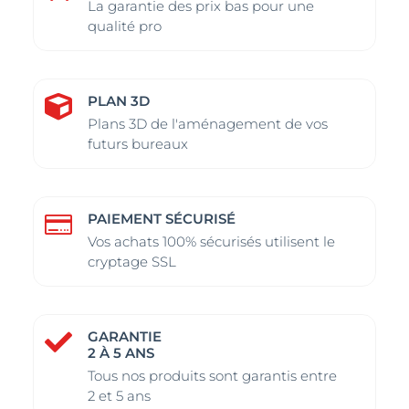
être
être
la
la
La garantie des prix bas pour une
choisies
choisies
qualité pro
page
page
sur
sur
du
du
la
la
produit
produit
page
page
PLAN 3D

du
du
Plans 3D de l'aménagement de vos
futurs bureaux
produit
produit
PAIEMENT SÉCURISÉ

Vos achats 100% sécurisés utilisent le
cryptage SSL
GARANTIE

2 À 5 ANS
Tous nos produits sont garantis entre
2 et 5 ans