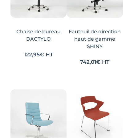
Chaise de bureau
Fauteuil de direction
DACTYLO
haut de gamme
SHINY
122,95
€
HT
742,01
€
HT
Ce
Ce
produit
produit
a
a
plusieurs
plusieurs
variations.
variations.
Les
Les
options
options
peuvent
peuvent
être
être