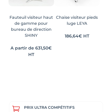
choisies
choisies
sur
sur
la
la
Fauteuil visiteur haut
Chaise visiteur pieds
page
page
de gamme pour
luge LEYA
du
du
bureau de direction
SHINY
produit
produit
186,64
€
HT
Ce
Ce
A partir de
631,50
€
produit
produit
HT
a
a
Ce
Ce
plusieurs
plusieurs
produit
produit
variations.
variations.
a
a
Les
Les
plusieurs
plusieurs
options
options
variations.
variations.
peuvent
peuvent
Les
Les
être
être
options
options
choisies
choisies
peuvent
peuvent
sur
sur
PRIX ULTRA COMPÉTITIFS
