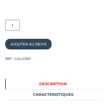
quantité
de
Pouf
acoustique
AJOUTER AU DEVIS
ALLORA
REF :
CALLORA
DESCRIPTION
CARACTERISTIQUES