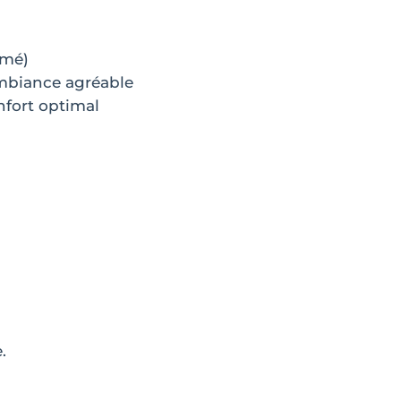
rmé)
mbiance agréable
nfort optimal
.