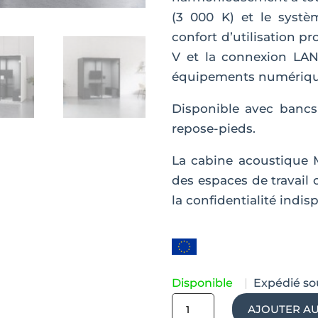
(3 000 K) et le systè
confort d’utilisation p
V et la connexion LAN 
équipements numériqu
Disponible avec bancs
repose-pieds.
La cabine acoustique 
des espaces de travail c
la confidentialité indisp
Disponible
|
Expédié so
quantité
AJOUTER AU