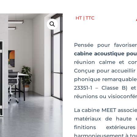
HT | TTC
Pensée pour favoriser
cabine acoustique pou
réunion calme et con
Conçue pour accueillir 
phonique remarquable 
23351-1 – Classe B) e
réunions ou visioconfé
La cabine MEET associe
matériaux de haute qu
finitions extérieu
harmonieusement à tout