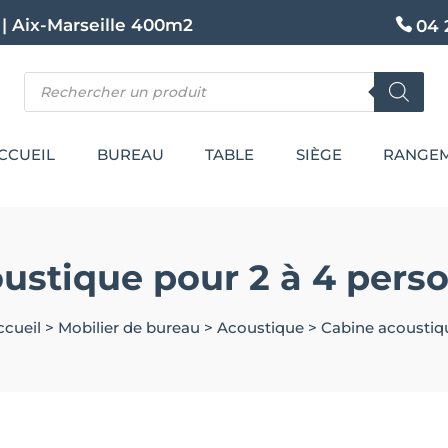
|
Aix-Marseille 400m2
04 
Recherche
de
produits
CCUEIL
BUREAU
TABLE
SIÈGE
RANGE
ustique pour 2 à 4 per
ccueil
>
Mobilier de bureau
>
Acoustique
>
Cabine acoustiq