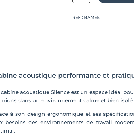
de
Cabine
REF :
BAMEET
acoustique
pour
2
à
4
personnes
MEET
abine acoustique performante et pratiq
 cabine acoustique Silence est un espace idéal pour 
unions dans un environnement calme et bien isolé.
âce à son design ergonomique et ses spécificatio
x besoins des environnements de travail modern
timal.