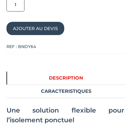
de
Alcôve
acoustique
AJOUTER AU DEVIS
pour
1
personne
REF :
BNDY64
debout
ZEN
DESCRIPTION
CARACTERISTIQUES
Une solution flexible pour
l’isolement ponctuel